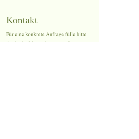
Kontakt
Für eine konkrete Anfrage fülle bitte
direkt die Mietanfrage aus. Gerne
stellen wir dir im Anschluss eine
detaillierte Zusammenstellung des
totalen Mietbetrags zu.
Mietanfrage
Für andere Fragen schreib uns gerne an
altesschulhaus.horrenbach@gmail.com
.